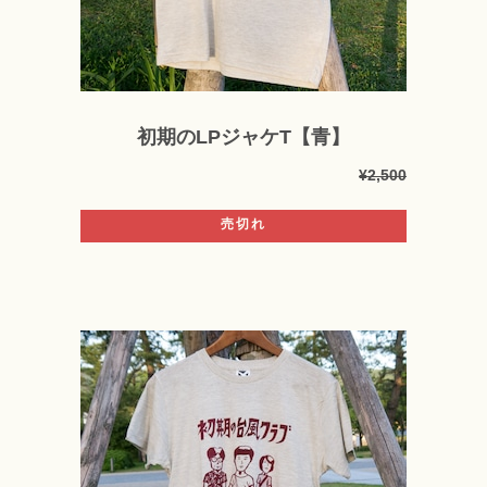
初期のLPジャケT【青】
¥2,500
売切れ