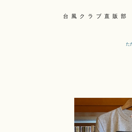
台風クラブ直販部
た